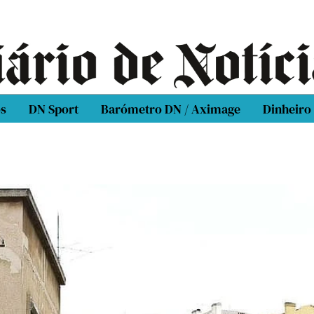
os
DN Sport
Barómetro DN / Aximage
Dinheiro