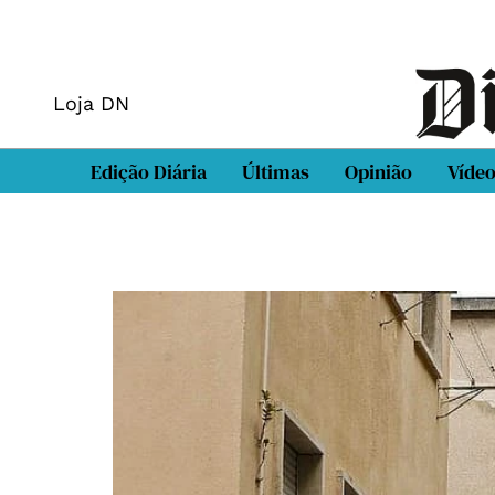
Loja DN
Edição Diária
Últimas
Opinião
Víde