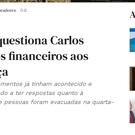
oradores.
D.R.
A
questiona Carlos
s financeiros aos
ça
amentos já tinham acontecido e
o a ter respostas quanto à
ete pessoas foram evacuadas na quarta-