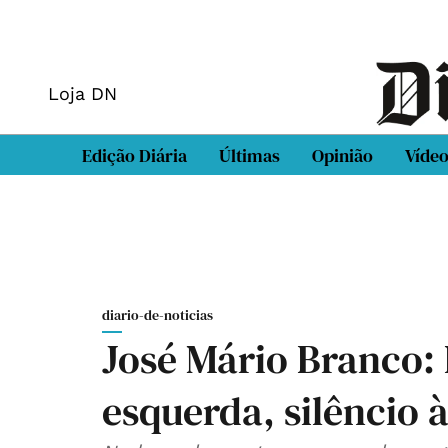
Loja DN
Edição Diária
Últimas
Opinião
Víde
diario-de-noticias
José Mário Branco
esquerda, silêncio à