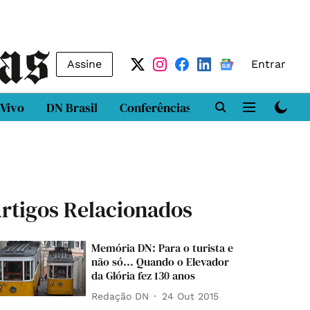
Assine
Entrar
 Vivo
DN Brasil
Conferências
DN LAB
Class
rtigos Relacionados
Memória DN: Para o turista e
não só... Quando o Elevador
da Glória fez 130 anos
Redação DN
24 Out 2015