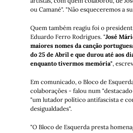
artistas, com quem colaborou, de Jo
ou Camané". "Não esqueceremos a sua
Quem também reagiu foi o presidente 
Eduardo Ferro Rodrigues. "
José Mári
maiores nomes da canção portugues
do 25 de Abril e que durou até aos di
enquanto tivermos memória"
, escre
Em comunicado, o Bloco de Esquerda
colaborações - falou num "destacado
"um lutador político antifascista e c
desigualdades".
"O Bloco de Esquerda presta homenag