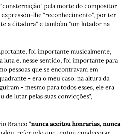
 "consternação" pela morte do compositor
 e expressou-lhe "reconhecimento", por ter
nte a ditadura" e também "um lutador na
mportante, foi importante musicalmente,
a luta e, nesse sentido, foi importante para
smo pessoas que se encontravam em
uadrante - era o meu caso, na altura da
guiram - mesmo para todos esses, ele era
 de lutar pelas suas convicções",
io Branco "
nunca aceitou honrarias, nunca
sinalou, referindo que tentou condecorar