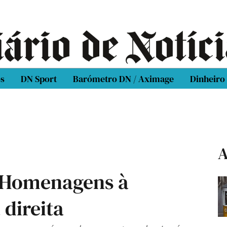
os
DN Sport
Barómetro DN / Aximage
Dinheiro
A
: Homenagens à
 direita