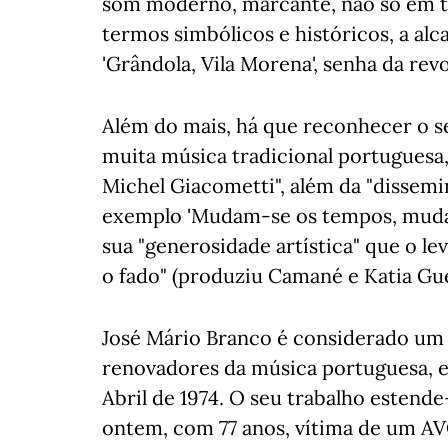
som moderno, marcante, não só em t
termos simbólicos e históricos, a alc
'Grândola, Vila Morena', senha da revo
Além do mais, há que reconhecer o s
muita música tradicional portuguesa
Michel Giacometti", além da "dissem
exemplo 'Mudam-se os tempos, muda
sua "generosidade artística" que o l
o fado" (produziu Camané e Katia Gue
José Mário Branco é considerado um 
renovadores da música portuguesa, e
Abril de 1974. O seu trabalho esten
ontem, com 77 anos, vítima de um AV