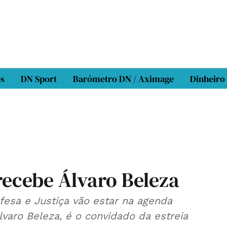
os
DN Sport
Barómetro DN / Aximage
Dinheiro
recebe Álvaro Beleza
fesa e Justiça vão estar na agenda
lvaro Beleza, é o convidado da estreia