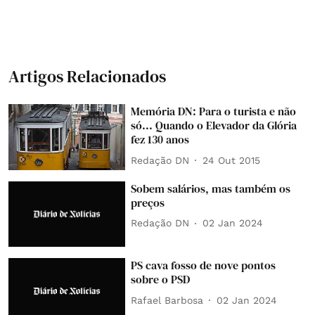
Artigos Relacionados
Memória DN: Para o turista e não
só... Quando o Elevador da Glória
fez 130 anos
Redação DN
24 Out 2015
Sobem salários, mas também os
preços
Redação DN
02 Jan 2024
PS cava fosso de nove pontos
sobre o PSD
Rafael Barbosa
02 Jan 2024