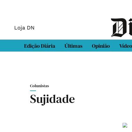
Loja DN
Edição Diária
Últimas
Opinião
Víde
Colunistas
Sujidade