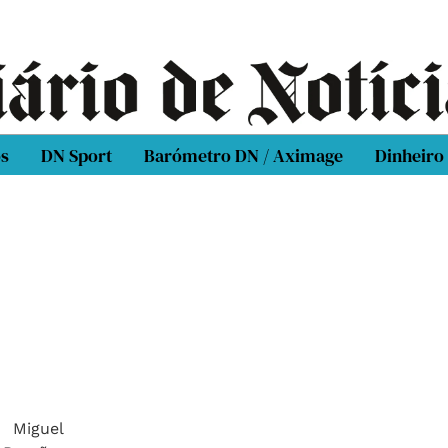
os
DN Sport
Barómetro DN / Aximage
Dinheiro