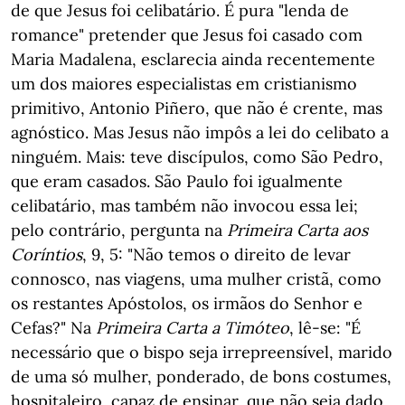
de que Jesus foi celibatário. É pura "lenda de
romance" pretender que Jesus foi casado com
Maria Madalena, esclarecia ainda recentemente
um dos maiores especialistas em cristianismo
primitivo, Antonio Piñero, que não é crente, mas
agnóstico. Mas Jesus não impôs a lei do celibato a
ninguém. Mais: teve discípulos, como São Pedro,
que eram casados. São Paulo foi igualmente
celibatário, mas também não invocou essa lei;
pelo contrário, pergunta na
Primeira Carta aos
Coríntios
, 9, 5: "Não temos o direito de levar
connosco, nas viagens, uma mulher cristã, como
os restantes Apóstolos, os irmãos do Senhor e
Cefas?" Na
Primeira Carta a Timóteo
, lê-se: "É
necessário que o bispo seja irrepreensível, marido
de uma só mulher, ponderado, de bons costumes,
hospitaleiro, capaz de ensinar, que não seja dado