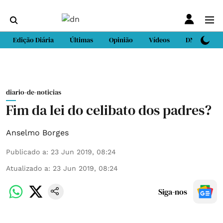
Edição Diária
Últimas
Opinião
Vídeos
DN Sport
diario-de-noticias
Fim da lei do celibato dos padres?
Anselmo Borges
Publicado a
:
23 Jun 2019, 08:24
Atualizado a
:
23 Jun 2019, 08:24
Siga-nos