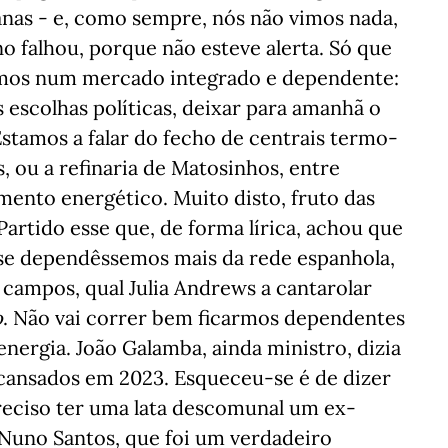
anas - e, como sempre, nós não vimos nada,
 falhou, porque não esteve alerta. Só que
armos num mercado integrado e dependente:
 escolhas políticas, deixar para amanhã o
Estamos a falar do fecho de centrais termo-
s, ou a refinaria de Matosinhos, entre
amento energético. Muito disto, fruto das
 Partido esse que, de forma lírica, achou que
se dependêssemos mais da rede espanhola,
campos, qual Julia Andrews a cantarolar
o
. Não vai correr bem ficarmos dependentes
nergia. João Galamba, ainda ministro, dizia
cansados em 2023. Esqueceu-se é de dizer
reciso ter uma lata descomunal um ex-
 Nuno Santos, que foi um verdadeiro