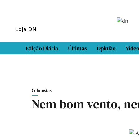
Loja DN
Edição Diária
Últimas
Opinião
Víde
Colunistas
Nem bom vento, n