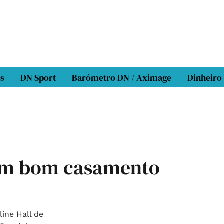
os
DN Sport
Barómetro DN / Aximage
Dinheiro
em bom casamento