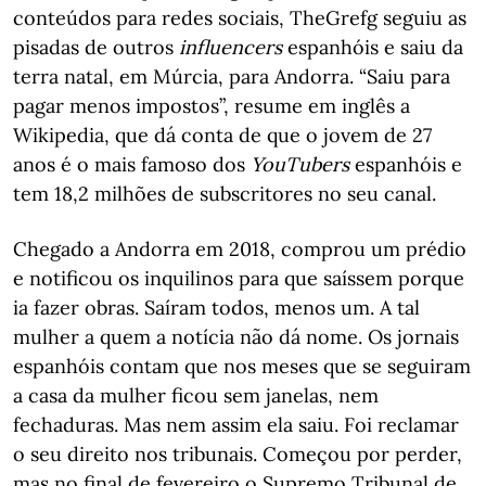
conteúdos para redes sociais, TheGrefg seguiu as
pisadas de outros
influencers
espanhóis e saiu da
terra natal, em Múrcia, para Andorra. “Saiu para
pagar menos impostos”, resume em inglês a
Wikipedia, que dá conta de que o jovem de 27
anos é o mais famoso dos
YouTubers
espanhóis e
tem 18,2 milhões de subscritores no seu canal.
Chegado a Andorra em 2018, comprou um prédio
e notificou os inquilinos para que saíssem porque
ia fazer obras. Saíram todos, menos um. A tal
mulher a quem a notícia não dá nome. Os jornais
espanhóis contam que nos meses que se seguiram
a casa da mulher ficou sem janelas, nem
fechaduras. Mas nem assim ela saiu. Foi reclamar
o seu direito nos tribunais. Começou por perder,
mas no final de fevereiro o Supremo Tribunal de