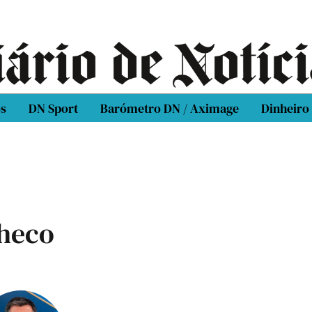
os
DN Sport
Barómetro DN / Aximage
Dinheiro
checo