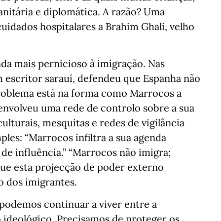
nitária e diplomática. A razão? Uma
cuidados hospitalares a Brahim Ghali, velho
da mais pernicioso à imigração. Nas
m escritor sarauí, defendeu que Espanha não
roblema está na forma como Marrocos a
envolveu uma rede de controlo sobre a sua
lturais, mesquitas e redes de vigilância
mples: “Marrocos infiltra a sua agenda
e influência.” “Marrocos não imigra;
que esta projecção de poder externo
o dos imigrantes.
o podemos continuar a viver entre a
ideológico. Precisamos de proteger os