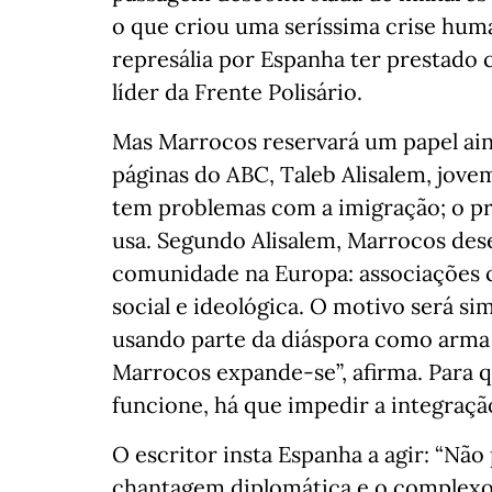
o que criou uma seríssima crise huma
represália por Espanha ter prestado 
líder da Frente Polisário.
Mas Marrocos reservará um papel ain
páginas do ABC, Taleb Alisalem, jove
tem problemas com a imigração; o p
usa. Segundo Alisalem, Marrocos des
comunidade na Europa: associações cu
social e ideológica. O motivo será si
usando parte da diáspora como arma d
Marrocos expande-se”, afirma. Para 
funcione, há que impedir a integraçã
O escritor insta Espanha a agir: “Nã
chantagem diplomática e o complexo 