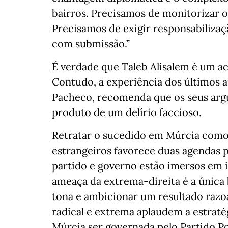
bairros. Precisamos de monitorizar 
Precisamos de exigir responsabilizaç
com submissão.”
É verdade que Taleb Alisalem é um act
Contudo, a experiência dos últimos 
Pacheco, recomenda que os seus ar
produto de um delírio faccioso.
Retratar o sucedido em Múrcia como
estrangeiros favorece duas agendas po
partido e governo estão imersos em i
ameaça da extrema-direita é a única 
tona e ambicionar um resultado razoá
radical e extrema aplaudem a estratégi
Múrcia ser governada pelo Partido Pop