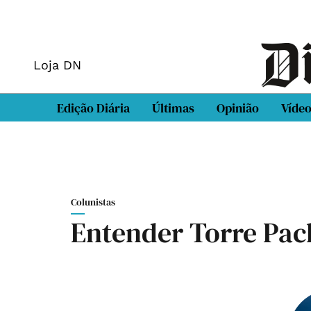
Loja DN
Edição Diária
Últimas
Opinião
Víde
Colunistas
Entender Torre Pa