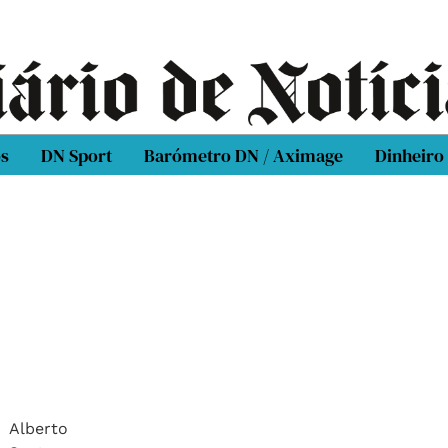
os
DN Sport
Barómetro DN / Aximage
Dinheiro