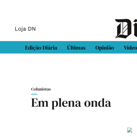
Loja DN
Edição Diária
Últimas
Opinião
Víde
Colunistas
Em plena onda