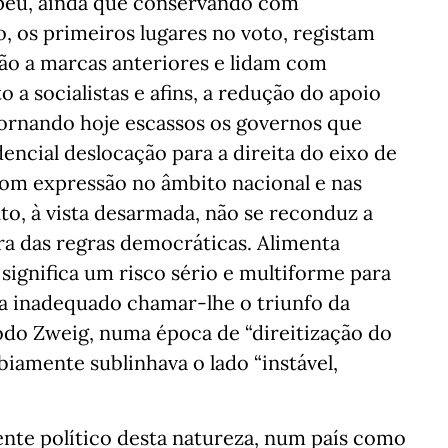
opeu, ainda que conservando com
, os primeiros lugares no voto, registam
ão a marcas anteriores e lidam com
a socialistas e afins, a redução do apoio
tornando hoje escassos os governos que
dencial deslocação para a direita do eixo de
com expressão no âmbito nacional e nas
to, à vista desarmada, não se reconduz a
ra das regras democráticas. Alimenta
ignifica um risco sério e multiforme para
ia inadequado chamar-lhe o triunfo da
modo Zweig, numa época de “direitização do
biamente sublinhava o lado “instável,
nte político desta natureza, num país como