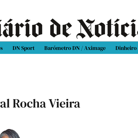
os
DN Sport
Barómetro DN / Aximage
Dinheiro
al Rocha Vieira