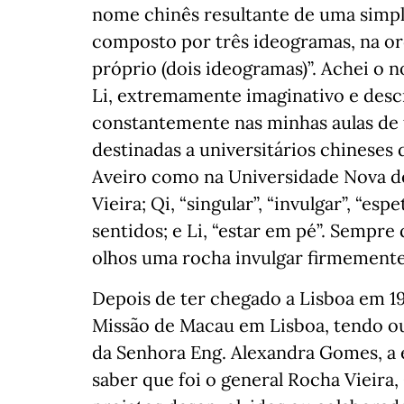
nome chinês resultante de uma simpl
composto por três ideogramas, na o
próprio (dois ideogramas)”. Achei o n
Li, extremamente imaginativo e descr
constantemente nas minhas aulas de 
destinadas a universitários chineses
Aveiro como na Universidade Nova de
Vieira; Qi, “singular”, “invulgar”, “es
sentidos; e Li, “estar em pé”. Sempr
olhos uma rocha invulgar firmement
Depois de ter chegado a Lisboa em 19
Missão de Macau em Lisboa, tendo o
da Senhora Eng. Alexandra Gomes, a 
saber que foi o general Rocha Vieir