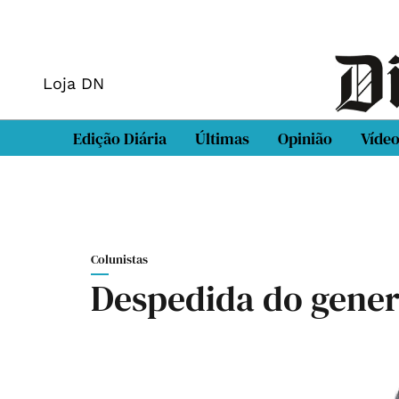
Loja DN
Edição Diária
Últimas
Opinião
Víde
Colunistas
Despedida do gener