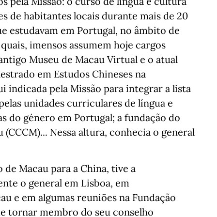
s pela Missão: o curso de língua e cultura
es de habitantes locais durante mais de 20
que estudavam em Portugal, no âmbito de
s quais, imensos assumem hoje cargos
ntigo Museu de Macau Virtual e o atual
Mestrado em Estudos Chineses na
i indicada pela Missão para integrar a lista
elas unidades curriculares de língua e
as do género em Portugal; a fundação do
 (CCCM)... Nessa altura, conhecia o general
 de Macau para a China, tive a
nte o general em Lisboa, em
cau e em algumas reuniões na Fundação
 me tornar membro do seu conselho