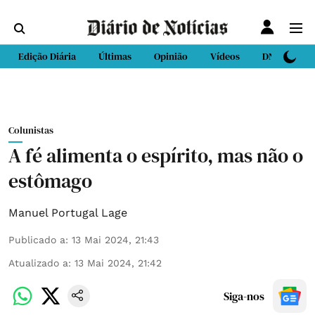
Edição Diária
Últimas
Opinião
Vídeos
DN Sport
Colunistas
A fé alimenta o espírito, mas não o
estômago
Manuel Portugal Lage
Publicado a
:
13 Mai 2024, 21:43
Atualizado a
:
13 Mai 2024, 21:42
Siga-nos