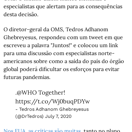
especialistas que alertam para as consequências
desta decisão.
O diretor-geral da OMS, Tedros Adhanom
Ghebreyesus, respondeu com um tweet em que
escreveu a palavra "Juntos!" e colocou um link
para uma discussão com especialistas norte-
americanos sobre como a saída do país do órgão
global poderá dificultar os esforços para evitar
futuras pandemias.
.
@WHO
Together!
https://t.co/Wj0buqPDYw
- Tedros Adhanom Ghebreyesus
(@DrTedros)
July 7, 2020
Nos EUA, as críticas são muitas,
tanto no plano