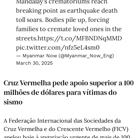
Mandalay's crematoriums reach
breaking point as earthquake death
toll soars. Bodies pile up, forcing
families to cremate loved ones in the
streets.
https://t.co/MFBNDNqMMD
pic.twitter.com/nfz5eL4sm0
— Myanmar Now (@Myanmar_Now_Eng)
March 30, 2025
Cruz Vermelha pede apoio superior a 100
milhões de dólares para vítimas do
sismo
A Federação Internacional das Sociedades da
Cruz Vermelha e do Crescente Vermelho (FICV)
apelou hoje à angariação urgente de mais de 100