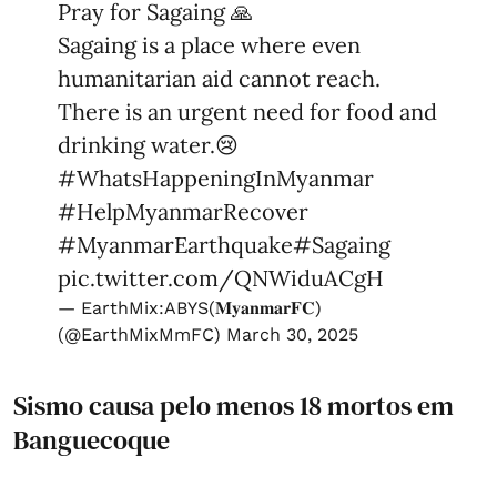
Pray for Sagaing 🙏
Sagaing is a place where even
humanitarian aid cannot reach.
There is an urgent need for food and
drinking water.😢
#WhatsHappeningInMyanmar
#HelpMyanmarRecover
#MyanmarEarthquake
#Sagaing
pic.twitter.com/QNWiduACgH
— EarthMix:ABYS(𝐌𝐲𝐚𝐧𝐦𝐚𝐫𝐅𝐂)
(@EarthMixMmFC)
March 30, 2025
Sismo causa pelo menos 18 mortos em
Banguecoque