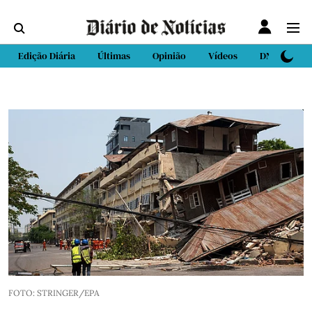
Edição Diária
Últimas
Opinião
Vídeos
DN Sport
FOTO: STRINGER/EPA