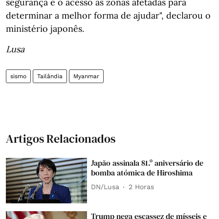
segurança e o acesso às zonas afetadas para
determinar a melhor forma de ajudar", declarou o
ministério japonês.
Lusa
sismo
Tailândia
Myanmar
Artigos Relacionados
Japão assinala 81.º aniversário de
bomba atómica de Hiroshima
DN/Lusa
2 Horas
Trump nega escassez de mísseis e