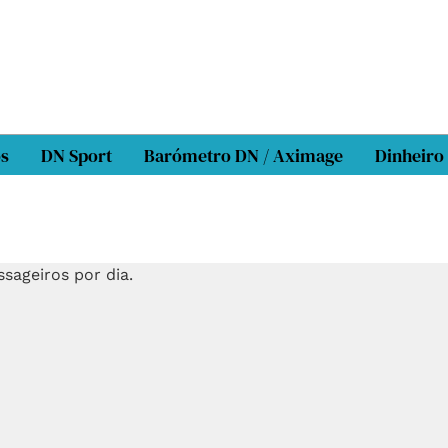
os
DN Sport
Barómetro DN / Aximage
Dinheiro