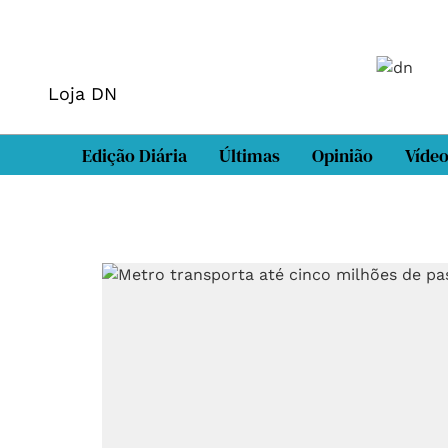
Loja DN
Edição Diária
Últimas
Opinião
Víde