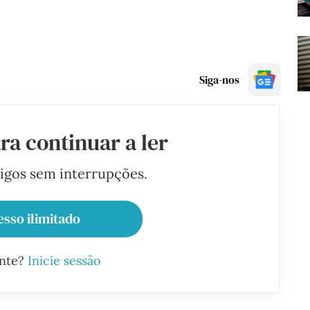
Siga-nos
ra continuar a ler
tigos sem interrupções.
esso ilimitado
ante?
Inicie sessão