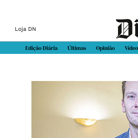
Loja DN
Edição Diária
Últimas
Opinião
Víde