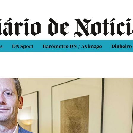
os
DN Sport
Barómetro DN / Aximage
Dinheiro