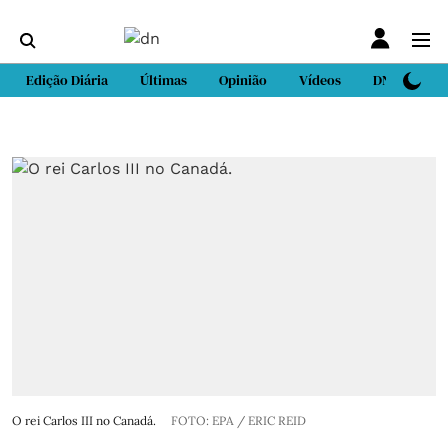
Edição Diária
Últimas
Opinião
Vídeos
DN Sport
O rei Carlos III no Canadá.
FOTO: EPA / ERIC REID