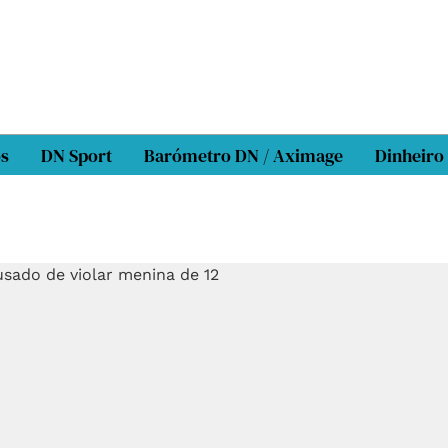
os
DN Sport
Barómetro DN / Aximage
Dinheiro