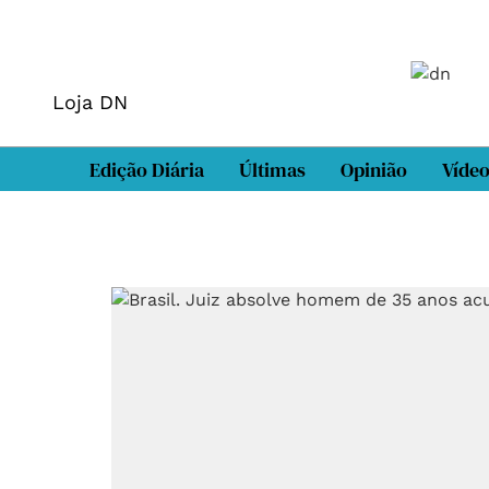
Loja DN
Edição Diária
Últimas
Opinião
Víde