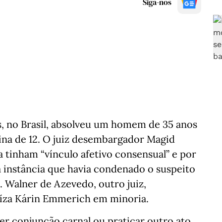
Siga-nos
s, no Brasil, absolveu um homem de 35 anos
na de 12. O juiz desembargador Magid
a tinham “vínculo afetivo consensual” e por
 instância que havia condenado o suspeito
. Walner de Azevedo, outro juiz,
uíza Kárin Emmerich em minoria.
ter conjunção carnal ou praticar outro ato