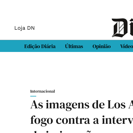
Loja DN
Edição Diária
Últimas
Opinião
Víde
Internacional
As imagens de Los A
fogo contra a inter