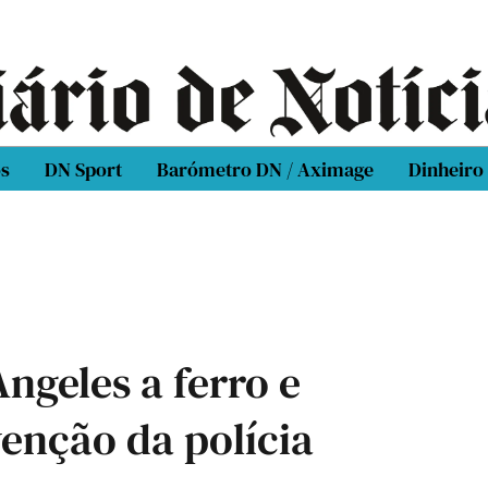
os
DN Sport
Barómetro DN / Aximage
Dinheiro
ngeles a ferro e
venção da polícia