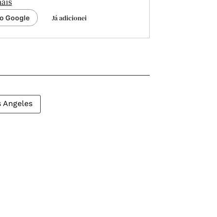
ais
Já adicionei
ao Google
 Angeles