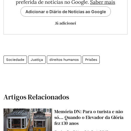
preferida de notícias no Google.
Saber mais
Adicionar o Diário de Notícias ao Google
Já adicionei
Sociedade
Justiça
direitos humanos
Prisões
Artigos Relacionados
Memória DN: Para o turista e não
só... Quando o Elevador da Glória
fez 130 anos