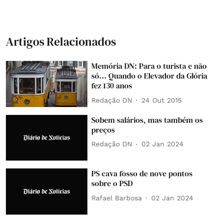
Artigos Relacionados
Memória DN: Para o turista e não
só... Quando o Elevador da Glória
fez 130 anos
Redação DN
24 Out 2015
Sobem salários, mas também os
preços
Redação DN
02 Jan 2024
PS cava fosso de nove pontos
sobre o PSD
Rafael Barbosa
02 Jan 2024