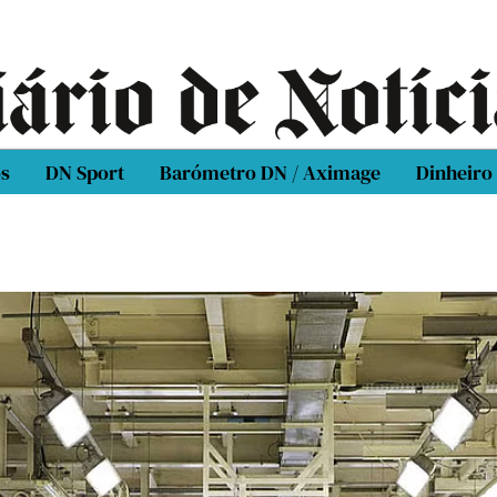
os
DN Sport
Barómetro DN / Aximage
Dinheiro