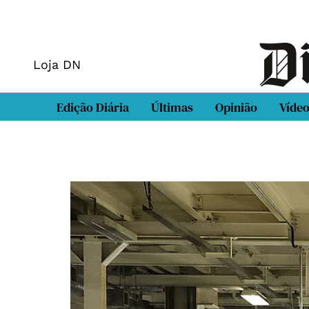
Loja DN
Edição Diária
Últimas
Opinião
Víde