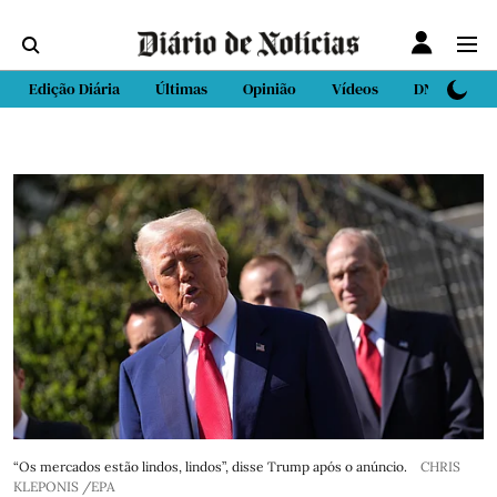
Edição Diária
Últimas
Opinião
Vídeos
DN Sport
“Os mercados estão lindos, lindos”, disse Trump após o anúncio.
CHRIS
KLEPONIS /EPA