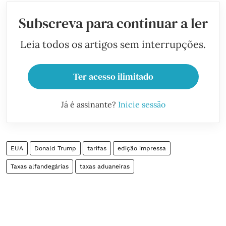
Subscreva para continuar a ler
Leia todos os artigos sem interrupções.
Ter acesso ilimitado
Já é assinante?
Inicie sessão
EUA
Donald Trump
tarifas
edição impressa
Taxas alfandegárias
taxas aduaneiras