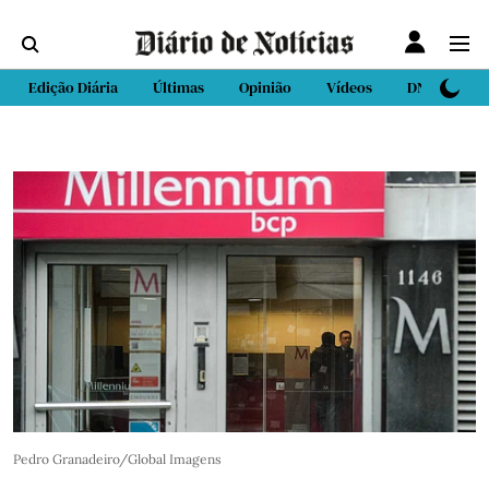
Edição Diária
Últimas
Opinião
Vídeos
DN Sport
Pedro Granadeiro/Global Imagens