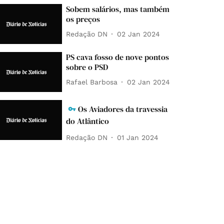
Sobem salários, mas também
os preços
Redação DN
02 Jan 2024
PS cava fosso de nove pontos
sobre o PSD
Rafael Barbosa
02 Jan 2024
Os Aviadores da travessia
do Atlântico
Redação DN
01 Jan 2024