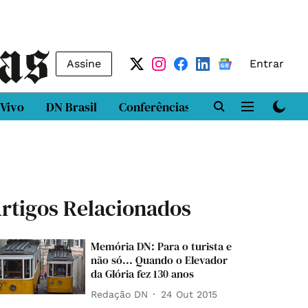
Assine
Entrar
 Vivo
DN Brasil
Conferências
DN LAB
Class
rtigos Relacionados
Memória DN: Para o turista e
não só... Quando o Elevador
da Glória fez 130 anos
Redação DN
24 Out 2015