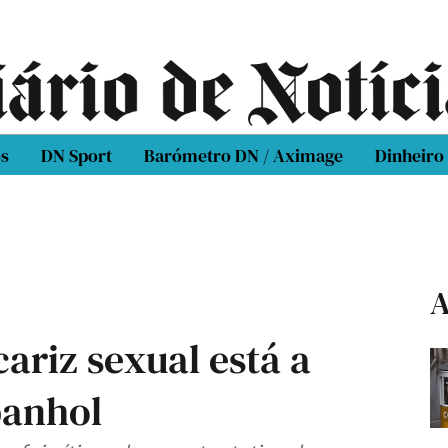
os
DN Sport
Barómetro DN / Aximage
Dinheiro
A
ariz sexual está a
panhol