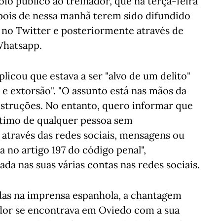
io público ao treinador, que na terça-feira
pois de nessa manhã terem sido difundido
s no Twitter e posteriormente através de
Whatsapp.
icou que estava a ser "alvo de um delito"
 e extorsão". "O assunto está nas mãos da
instruções. No entanto, quero informar que
ntimo de qualquer pessoa sem
através das redes sociais, mensagens ou
 no artigo 197 do código penal",
a nas suas várias contas nas redes sociais.
as na imprensa espanhola, a chantagem
or se encontrava em Oviedo com a sua