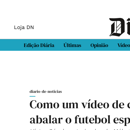
Loja DN
Edição Diária
Últimas
Opinião
Víde
diario-de-noticias
Como um vídeo de c
abalar o futebol es