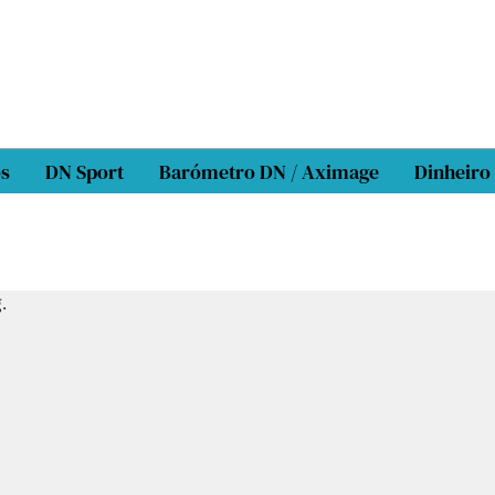
os
DN Sport
Barómetro DN / Aximage
Dinheiro