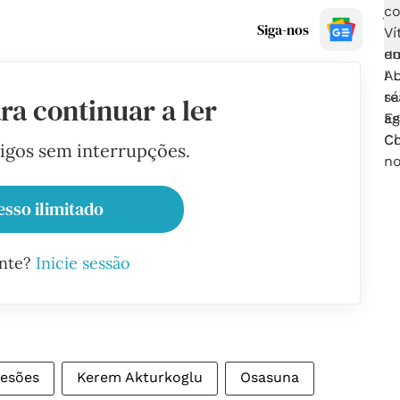
Siga-nos
ra continuar a ler
tigos sem interrupções.
esso ilimitado
ante?
Inicie sessão
esões
Kerem Akturkoglu
Osasuna