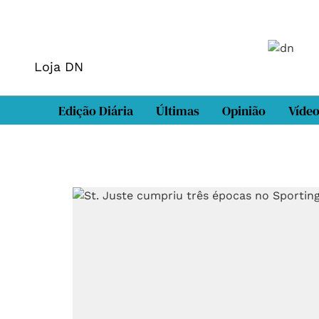
Loja DN
Edição Diária
Últimas
Opinião
Víde