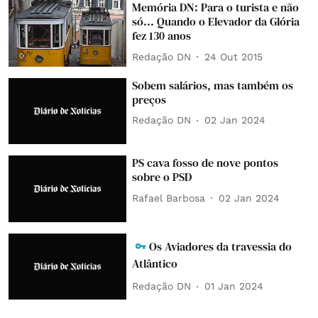
Memória DN: Para o turista e não
só... Quando o Elevador da Glória
fez 130 anos
Redação DN
24 Out 2015
Sobem salários, mas também os
preços
Redação DN
02 Jan 2024
PS cava fosso de nove pontos
sobre o PSD
Rafael Barbosa
02 Jan 2024
Os Aviadores da travessia do
Atlântico
Redação DN
01 Jan 2024