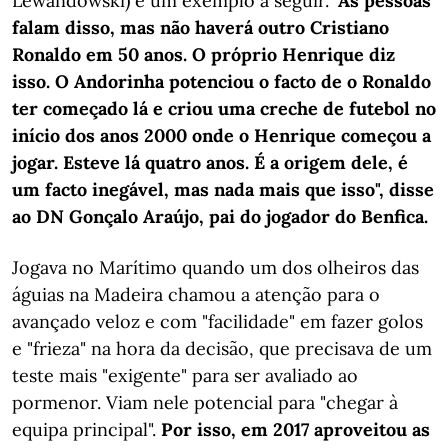
Lewandowski) e um exemplo a seguir.
"As pessoas
falam disso, mas não haverá outro Cristiano
Ronaldo em 50 anos. O próprio Henrique diz
isso. O Andorinha potenciou o facto de o Ronaldo
ter começado lá e criou uma creche de futebol no
início dos anos 2000 onde o Henrique começou a
jogar. Esteve lá quatro anos. É a origem dele, é
um facto inegável, mas nada mais que isso", disse
ao DN Gonçalo Araújo, pai do jogador do Benfica.
Jogava no Marítimo quando um dos olheiros das
águias na Madeira chamou a atenção para o
avançado veloz e com "facilidade" em fazer golos
e "frieza" na hora da decisão, que precisava de um
teste mais "exigente" para ser avaliado ao
pormenor. Viam nele potencial para "chegar à
equipa principal".
Por isso, em 2017 aproveitou as