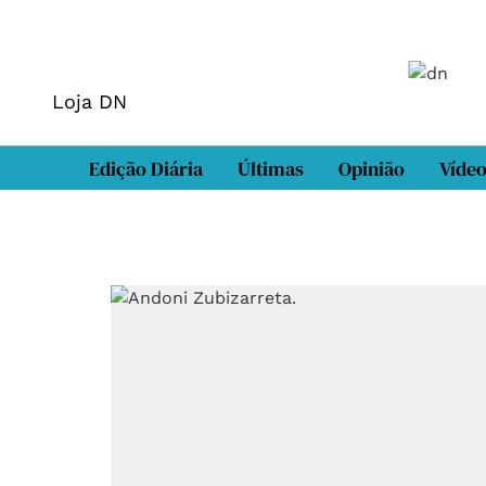
Loja DN
Edição Diária
Últimas
Opinião
Víde