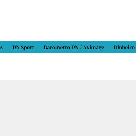
os
DN Sport
Barómetro DN / Aximage
Dinheiro