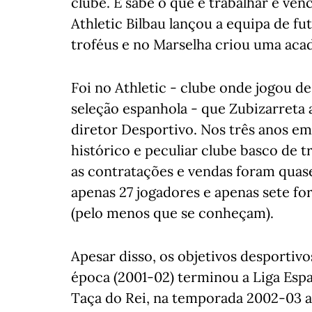
clube. E sabe o que é trabalhar e ve
Athletic Bilbau lançou a equipa de f
troféus e no Marselha criou uma aca
Foi no Athletic - clube onde jogou d
seleção espanhola - que Zubizarreta
diretor Desportivo. Nos três anos em
histórico e peculiar clube basco de t
as contratações e vendas foram quase
apenas 27 jogadores e apenas sete fo
(pelo menos que se conheçam).
Apesar disso, os objetivos desportiv
época (2001-02) terminou a Liga Espa
Taça do Rei, na temporada 2002-03 a