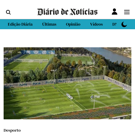
Edição Diária
Últimas
Opinião
Vídeos
DN Sport
Desporto