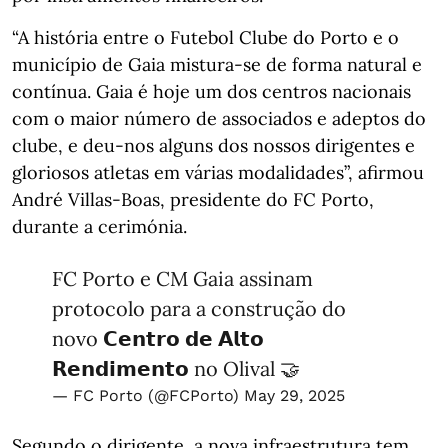
“A história entre o Futebol Clube do Porto e o
município de Gaia mistura-se de forma natural e
contínua. Gaia é hoje um dos centros nacionais
com o maior número de associados e adeptos do
clube, e deu-nos alguns dos nossos dirigentes e
gloriosos atletas em várias modalidades”, afirmou
André Villas-Boas, presidente do FC Porto,
durante a cerimónia.
FC Porto e CM Gaia assinam
protocolo para a construção do
novo 𝗖𝗲𝗻𝘁𝗿𝗼 𝗱𝗲 𝗔𝗹𝘁𝗼
𝗥𝗲𝗻𝗱𝗶𝗺𝗲𝗻𝘁𝗼 no Olival 🤝
— FC Porto (@FCPorto)
May 29, 2025
Segundo o dirigente, a nova infraestrutura tem