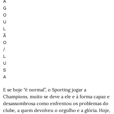
A
G
O
U
L
Ã
O
/
L
U
S
A
E se hoje “é normal”, o Sporting jogar a
Champions, muito se deve a ele e à forma capaz e
desassombrosa como enfrentou os problemas do
clube, a quem devolveu o orgulho e a glória. Hoje,