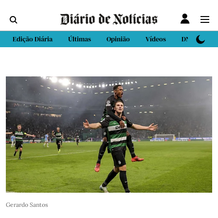
Edição Diária
Últimas
Opinião
Vídeos
DN Sport
Gerardo Santos