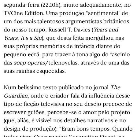
segunda-feira (22.10h), muito adequadamente, no
TVCine Edition. Uma produção “sentimental” de
um dos mais talentosos argumentistas britânicos
do nosso tempo, Russell T. Davies (
Years and
Years
,
It’s a Sin
), que desta feita mergulhou nas
suas próprias memórias de infância diante do
pequeno ecrã, para trazer à tona algo do fascínio
das
soap operas
/telenovelas, através de uma das
suas rainhas esquecidas.
Num belíssimo texto publicado no jornal
The
Guardian
, onde o criador fala da influência desse
tipo de ficção televisiva no seu desejo precoce de
escrever guiões, percebe-se o amor pelo projeto
(que, aliás, é visível nos detalhes narrativos e no
design de produção): “Eram bons tempos. Quando
todos viam
Crossroads
e Coronation Street, as