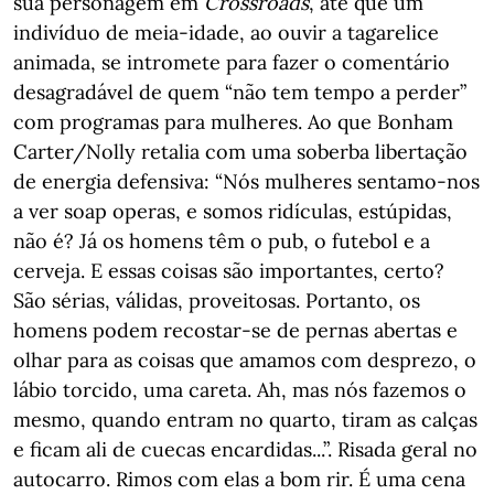
sua personagem em
Crossroads
, até que um
indivíduo de meia-idade, ao ouvir a tagarelice
animada, se intromete para fazer o comentário
desagradável de quem “não tem tempo a perder”
com programas para mulheres. Ao que Bonham
Carter/Nolly retalia com uma soberba libertação
de energia defensiva: “Nós mulheres sentamo-nos
a ver soap operas, e somos ridículas, estúpidas,
não é? Já os homens têm o pub, o futebol e a
cerveja. E essas coisas são importantes, certo?
São sérias, válidas, proveitosas. Portanto, os
homens podem recostar-se de pernas abertas e
olhar para as coisas que amamos com desprezo, o
lábio torcido, uma careta. Ah, mas nós fazemos o
mesmo, quando entram no quarto, tiram as calças
e ficam ali de cuecas encardidas...”. Risada geral no
autocarro. Rimos com elas a bom rir. É uma cena