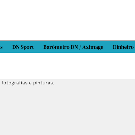
os
DN Sport
Barómetro DN / Aximage
Dinheiro