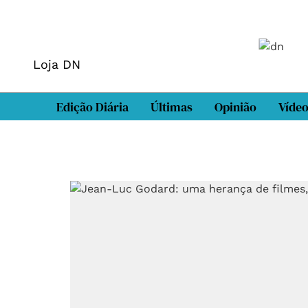
Loja DN
Edição Diária
Últimas
Opinião
Víde