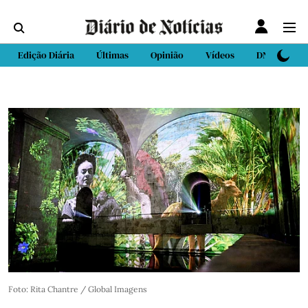
Edição Diária
Últimas
Opinião
Vídeos
DN Sport
Foto: Rita Chantre / Global Imagens