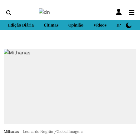
Edição Diária
Últimas
Opinião
Vídeos
DN Sport
Milhanas
Leonardo Negrão /Global Imagens