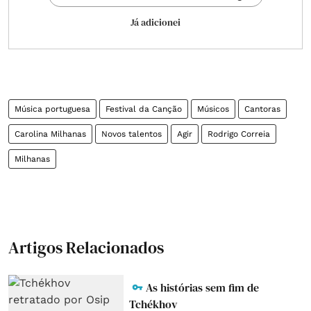
Já adicionei
Música portuguesa
Festival da Canção
Músicos
Cantoras
Carolina Milhanas
Novos talentos
Agir
Rodrigo Correia
Milhanas
Artigos Relacionados
As histórias sem fim de
Tchékhov