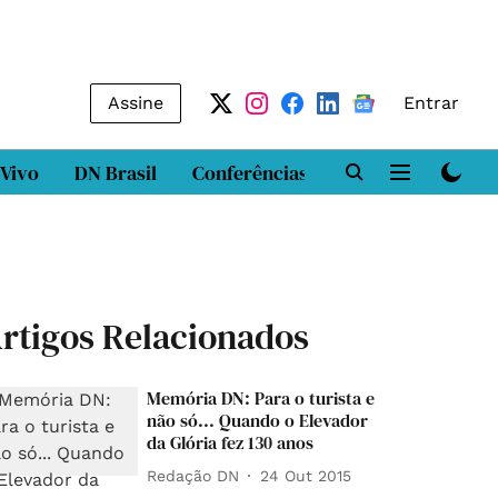
Assine
Entrar
 Vivo
DN Brasil
Conferências
DN LAB
Class
rtigos Relacionados
Memória DN: Para o turista e
não só... Quando o Elevador
da Glória fez 130 anos
Redação DN
24 Out 2015