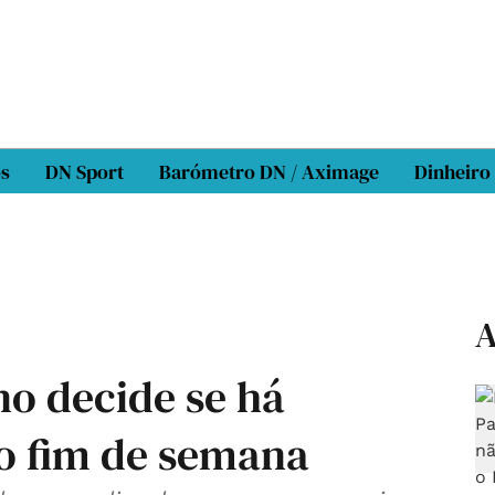
os
DN Sport
Barómetro DN / Aximage
Dinheiro
A
o decide se há
o fim de semana