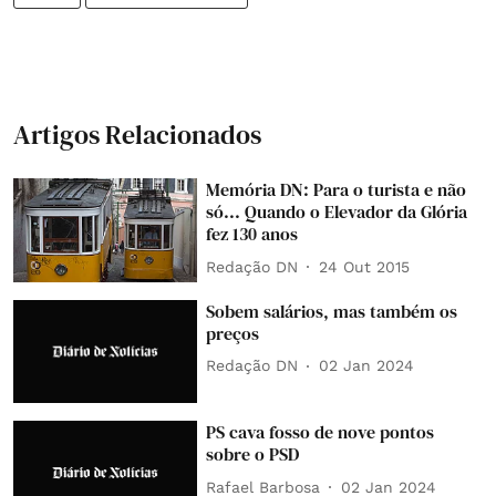
Artigos Relacionados
Memória DN: Para o turista e não
só... Quando o Elevador da Glória
fez 130 anos
Redação DN
24 Out 2015
Sobem salários, mas também os
preços
Redação DN
02 Jan 2024
PS cava fosso de nove pontos
sobre o PSD
Rafael Barbosa
02 Jan 2024