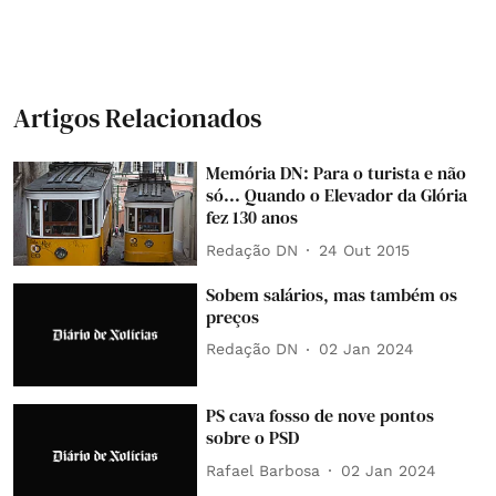
Artigos Relacionados
Memória DN: Para o turista e não
só... Quando o Elevador da Glória
fez 130 anos
Redação DN
24 Out 2015
Sobem salários, mas também os
preços
Redação DN
02 Jan 2024
PS cava fosso de nove pontos
sobre o PSD
Rafael Barbosa
02 Jan 2024