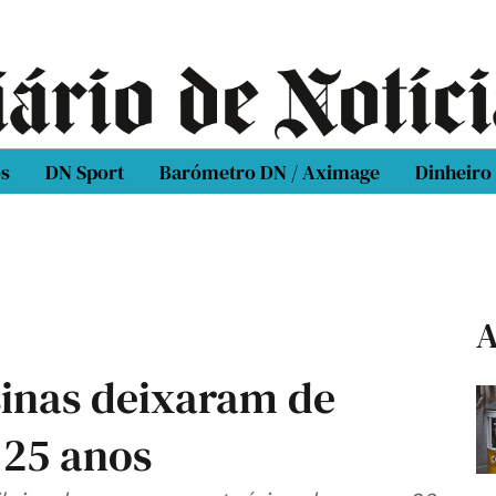
os
DN Sport
Barómetro DN / Aximage
Dinheiro
A
inas deixaram de
 25 anos