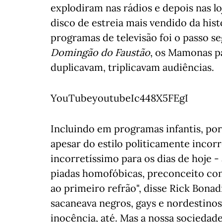
explodiram nas rádios e depois nas l
disco de estreia mais vendido da hist
programas de televisão foi o passo s
Domingão do Faustão
, os Mamonas pa
duplicavam, triplicavam audiências.
YouTubeyoutubeIc448X5FEgI
Incluindo em programas infantis, por
apesar do estilo politicamente incor
incorretíssimo para os dias de hoje - 
piadas homofóbicas, preconceito con
ao primeiro refrão", disse Rick Bonad
sacaneava negros, gays e nordestino
inocência, até. Mas a nossa socieda