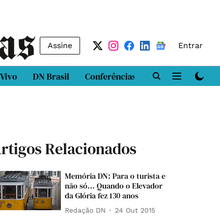
Assine
Entrar
 Vivo
DN Brasil
Conferências
DN LAB
Class
rtigos Relacionados
Memória DN: Para o turista e
não só... Quando o Elevador
da Glória fez 130 anos
Redação DN
24 Out 2015