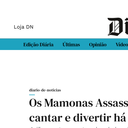
Loja DN
Edição Diária
Últimas
Opinião
Víde
diario-de-noticias
Os Mamonas Assass
cantar e divertir há