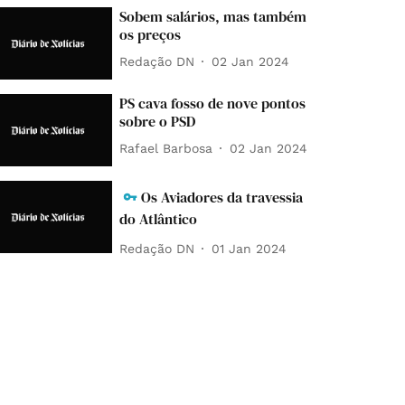
Sobem salários, mas também
os preços
Redação DN
02 Jan 2024
PS cava fosso de nove pontos
sobre o PSD
Rafael Barbosa
02 Jan 2024
Os Aviadores da travessia
do Atlântico
Redação DN
01 Jan 2024