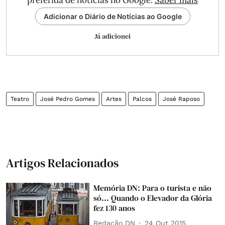
preferida de notícias no Google.
Saber mais
Adicionar o Diário de Notícias ao Google
Já adicionei
Teatro
José Pedro Gomes
Artes
Palcos
José Raposo
Artigos Relacionados
Memória DN: Para o turista e não
só... Quando o Elevador da Glória
fez 130 anos
Redação DN
24 Out 2015