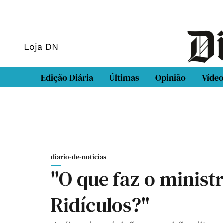
Loja DN
Edição Diária
Últimas
Opinião
Víde
diario-de-noticias
"O que faz o minist
Ridículos?"