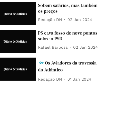
Sobem salários, mas também
os preços
Redação DN
02 Jan 2024
PS cava fosso de nove pontos
sobre o PSD
Rafael Barbosa
02 Jan 2024
Os Aviadores da travessia
do Atlântico
Redação DN
01 Jan 2024