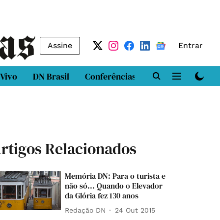
Assine
Entrar
 Vivo
DN Brasil
Conferências
DN LAB
Class
rtigos Relacionados
Memória DN: Para o turista e
não só... Quando o Elevador
da Glória fez 130 anos
Redação DN
24 Out 2015