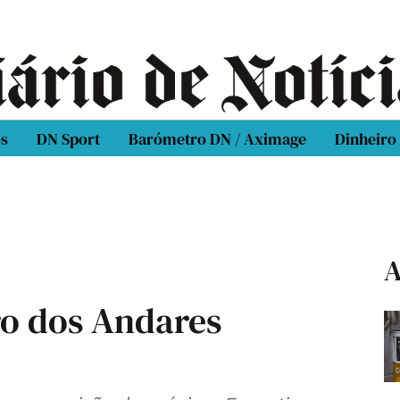
os
DN Sport
Barómetro DN / Aximage
Dinheiro
A
ro dos Andares