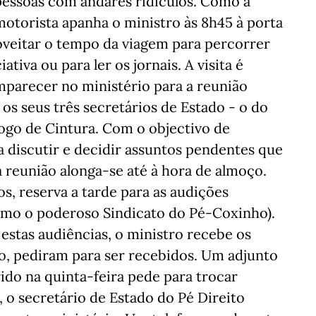
pessoas com andares ridículos. Como a
motorista apanha o ministro às 8h45 à porta
roveitar o tempo da viagem para percorrer
iva ou para ler os jornais. A visita é
mparecer no ministério para a reunião
os seus três secretários de Estado - o do
Jogo de Cintura. Com o objectivo de
 discutir e decidir assuntos pendentes que
 reunião alonga-se até à hora de almoço.
s, reserva a tarde para as audições
omo o poderoso Sindicato do Pé-Coxinho).
estas audiências, o ministro recebe os
, pediram para ser recebidos. Um adjunto
ido na quinta-feira pede para trocar
, o secretário de Estado do Pé Direito