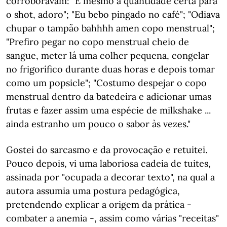
corroboravam: "É mesmo a quantidade certa para
o shot, adoro"; "Eu bebo pingado no café"; "Odiava
chupar o tampão bahhhh amen copo menstrual";
"Prefiro pegar no copo menstrual cheio de
sangue, meter lá uma colher pequena, congelar
no frigorífico durante duas horas e depois tomar
como um popsicle"; "Costumo despejar o copo
menstrual dentro da batedeira e adicionar umas
frutas e fazer assim uma espécie de milkshake ...
ainda estranho um pouco o sabor às vezes."
Gostei do sarcasmo e da provocação e retuitei.
Pouco depois, vi uma laboriosa cadeia de tuites,
assinada por "ocupada a decorar texto", na qual a
autora assumia uma postura pedagógica,
pretendendo explicar a origem da prática -
combater a anemia -, assim como várias "receitas"