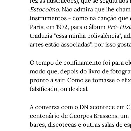
fez as ilustrações), que se seguiu ao
Estocolmo
. Não admira que lhe cham
instrumentos - como na canção que e
Paris, em 1972, para o álbum
Pré-Hist
traduzia "essa minha polivalência", 
artes estão associadas", por isso gost
O tempo de confinamento foi para ele
modo que, depois do livro de fotogr
pronto a sair. Como se tomasse o eli
falsificado, ou desleal.
A conversa com o DN acontece em Co
centenário de Georges Brassens, um 
bares, discotecas e outras salas de e