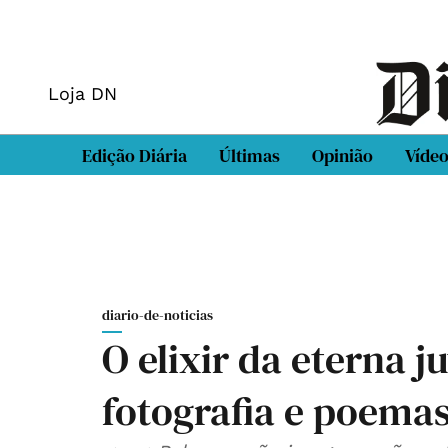
Loja DN
Edição Diária
Últimas
Opinião
Víde
diario-de-noticias
O elixir da eterna j
fotografia e poema