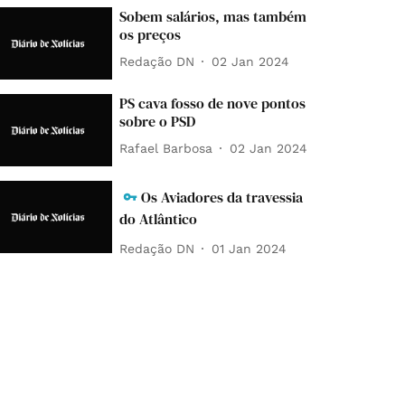
Sobem salários, mas também
os preços
Redação DN
02 Jan 2024
PS cava fosso de nove pontos
sobre o PSD
Rafael Barbosa
02 Jan 2024
Os Aviadores da travessia
do Atlântico
Redação DN
01 Jan 2024