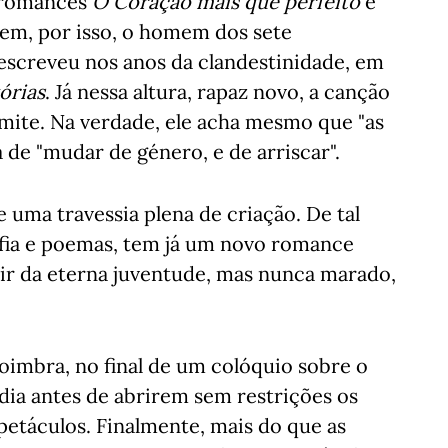
s romances
O Coração mais que perfeito
e
em, por isso, o homem dos sete
screveu nos anos da clandestinidade, em
órias
. Já nessa altura, rapaz novo, a canção
admite. Na verdade, ele acha mesmo que "as
a de "mudar de género, e de arriscar".
 uma travessia plena de criação. De tal
afia e poemas, tem já um novo romance
xir da eterna juventude, mas nunca marado,
imbra, no final de um colóquio sobre o
dia antes de abrirem sem restrições os
spetáculos. Finalmente, mais do que as