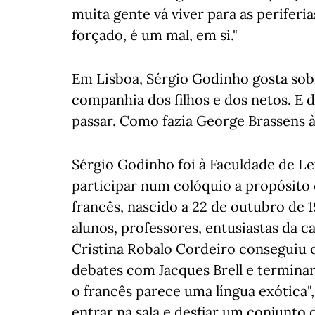
muita gente vá viver para as periferi
forçado, é um mal, em si."
Em Lisboa, Sérgio Godinho gosta sobr
companhia dos filhos e dos netos. E d
passar. Como fazia George Brassens à
Sérgio Godinho foi à Faculdade de L
participar num colóquio a propósito
francês, nascido a 22 de outubro de 
alunos, professores, entusiastas da c
Cristina Robalo Cordeiro conseguiu o
debates com Jacques Brell e termin
o francês parece uma língua exótica",
entrar na sala e desfiar um conjunt