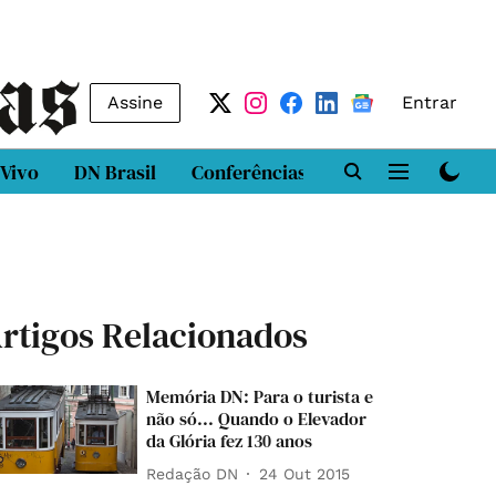
Assine
Entrar
 Vivo
DN Brasil
Conferências
DN LAB
Class
rtigos Relacionados
Memória DN: Para o turista e
não só... Quando o Elevador
da Glória fez 130 anos
Redação DN
24 Out 2015