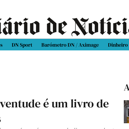
os
DN Sport
Barómetro DN / Aximage
Dinheiro
A
uventude é um livro de
s