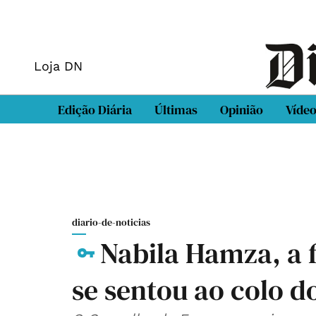
Loja DN
Edição Diária
Últimas
Opinião
Víde
diario-de-noticias
Nabila Hamza, a f
se sentou ao colo d