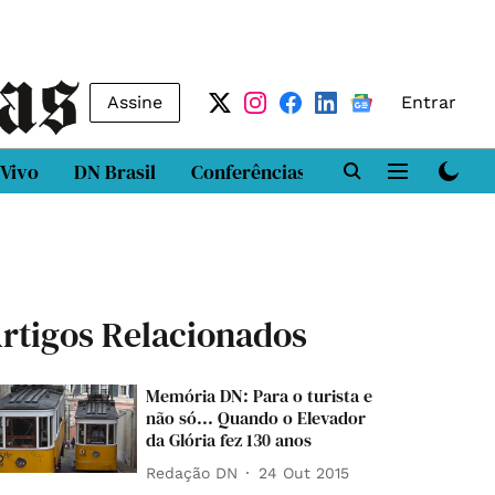
Assine
Entrar
 Vivo
DN Brasil
Conferências
DN LAB
Class
rtigos Relacionados
Memória DN: Para o turista e
não só... Quando o Elevador
da Glória fez 130 anos
Redação DN
24 Out 2015