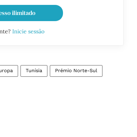
esso ilimitado
ante?
Inicie sessão
uropa
Tunísia
Prémio Norte-Sul