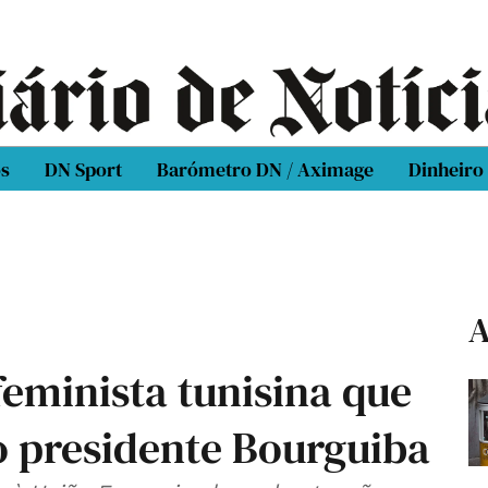
os
DN Sport
Barómetro DN / Aximage
Dinheiro
A
eminista tunisina que
o presidente Bourguiba