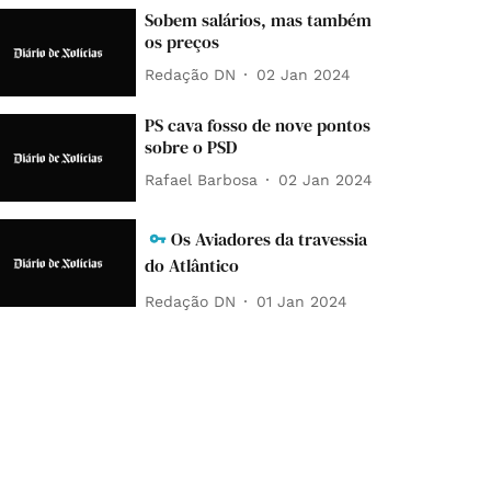
Sobem salários, mas também
os preços
Redação DN
02 Jan 2024
PS cava fosso de nove pontos
sobre o PSD
Rafael Barbosa
02 Jan 2024
Os Aviadores da travessia
do Atlântico
Redação DN
01 Jan 2024