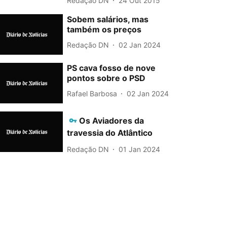
Redação DN
24 Out 2015
Sobem salários, mas
também os preços
Redação DN
02 Jan 2024
PS cava fosso de nove
pontos sobre o PSD
Rafael Barbosa
02 Jan 2024
Os Aviadores da
travessia do Atlântico
Redação DN
01 Jan 2024