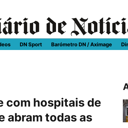
deos
DN Sport
Barómetro DN / Aximage
Di
A
e com hospitais de
e abram todas as