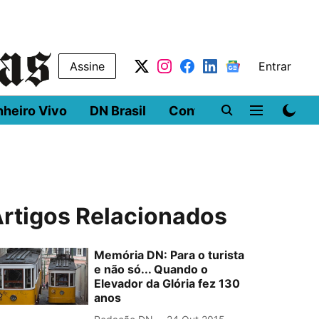
Assine
Entrar
nheiro Vivo
DN Brasil
Conferências
DN LA
rtigos Relacionados
Memória DN: Para o turista
e não só... Quando o
Elevador da Glória fez 130
anos