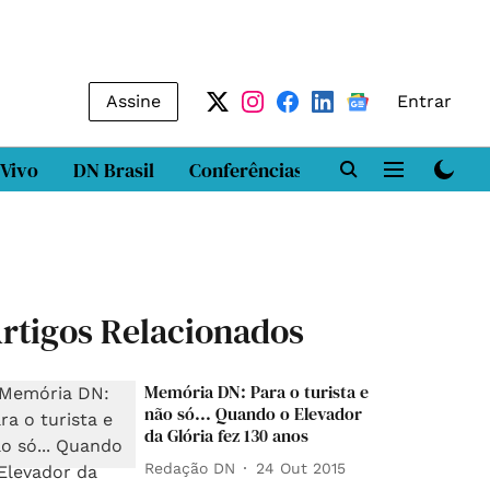
Assine
Entrar
 Vivo
DN Brasil
Conferências
DN LAB
Class
rtigos Relacionados
Memória DN: Para o turista e
não só... Quando o Elevador
da Glória fez 130 anos
Redação DN
24 Out 2015