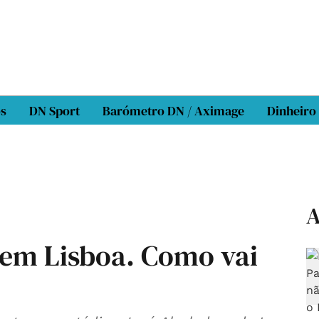
os
DN Sport
Barómetro DN / Aximage
Dinheiro
A
em Lisboa. Como vai