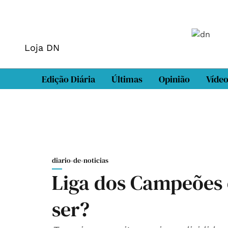
Loja DN
Edição Diária
Últimas
Opinião
Víde
diario-de-noticias
Liga dos Campeões 
ser?