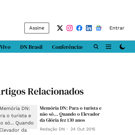
Assine
Entrar
 Vivo
DN Brasil
Conferências
DN LAB
Class
rtigos Relacionados
Memória DN: Para o turista e
não só... Quando o Elevador
da Glória fez 130 anos
Redação DN
24 Out 2015