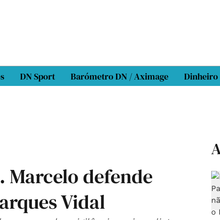
os
DN Sport
Barómetro DN / Aximage
Dinheiro
A
s. Marcelo defende
arques Vidal