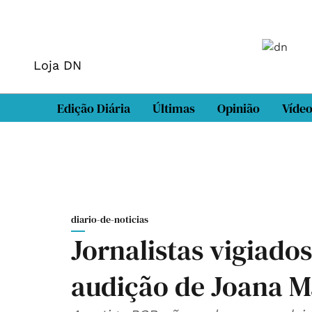
Loja DN
Edição Diária
Últimas
Opinião
Víde
diario-de-noticias
Jornalistas vigiado
audição de Joana M