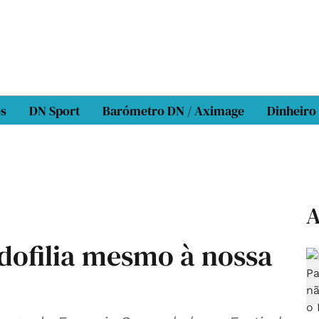
os
DN Sport
Barómetro DN / Aximage
Dinheiro
A
pedofilia mesmo à nossa