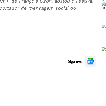
m>, de François Ozon, abalou o Festival
 portador de mensagem social do
Siga-nos