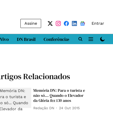
Assine
Entrar
 Vivo
DN Brasil
Conferências
DN LAB
Class
rtigos Relacionados
Memória DN: Para o turista e
não só... Quando o Elevador
da Glória fez 130 anos
Redação DN
24 Out 2015