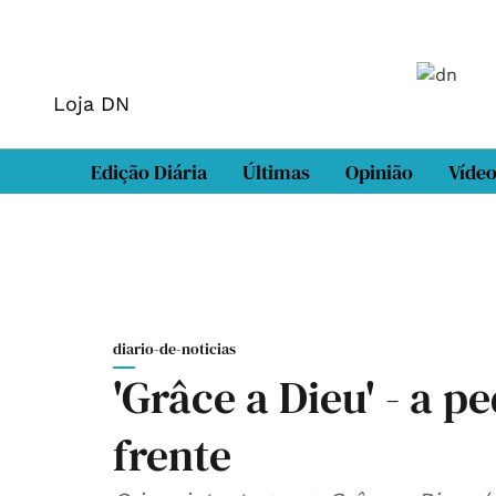
Loja DN
Edição Diária
Últimas
Opinião
Víde
diario-de-noticias
'Grâce a Dieu' - a 
frente