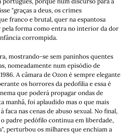
m português, porque num discurso para a
isse "graças a deus, os crimes
e franco e brutal, quer na espantosa
pela forma como entra no interior da dor
infância corrompida.
ara, mostrando-se sem paninhos quentes
nças, nomeadamente num episódio de
m 1986. A câmara de Ozon é sempre elegante
erante os horrores da pedofilia e essa é
cinema que poderá propagar ondas de
ta manhã, foi aplaudido mas o que mais
à faca nas cenas de abuso sexual. No final,
o padre pedófilo continua em liberdade,
", perturbou os milhares que enchiam a