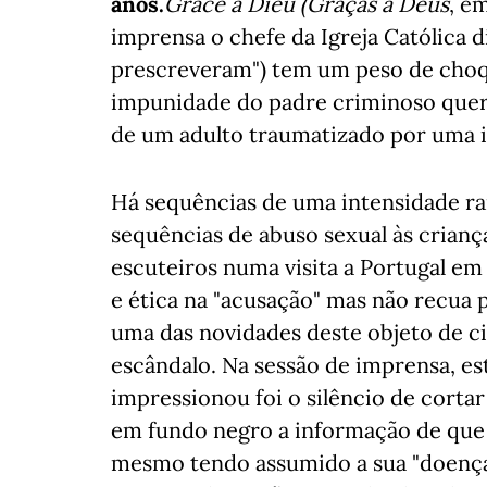
anos.
Grâce a Dieu (Graças a Deus
, e
imprensa o chefe da Igreja Católica d
prescreveram") tem um peso de choqu
impunidade do padre criminoso quer 
de um adulto traumatizado por uma 
Há sequências de uma intensidade r
sequências de abuso sexual às cria
escuteiros numa visita a Portugal e
e ética na "acusação" mas não recua p
uma das novidades deste objeto de 
escândalo. Na sessão de imprensa, es
impressionou foi o silêncio de cortar 
em fundo negro a informação de que 
mesmo tendo assumido a sua "doença