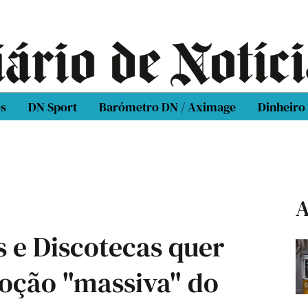
os
DN Sport
Barómetro DN / Aximage
Dinheiro
A
 e Discotecas quer
ção "massiva" do