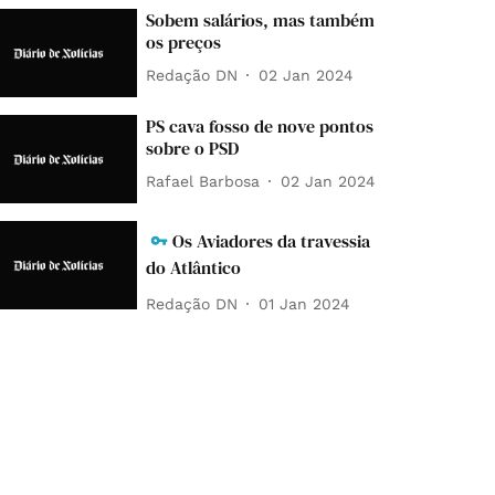
Sobem salários, mas também
os preços
Redação DN
02 Jan 2024
PS cava fosso de nove pontos
sobre o PSD
Rafael Barbosa
02 Jan 2024
Os Aviadores da travessia
do Atlântico
Redação DN
01 Jan 2024