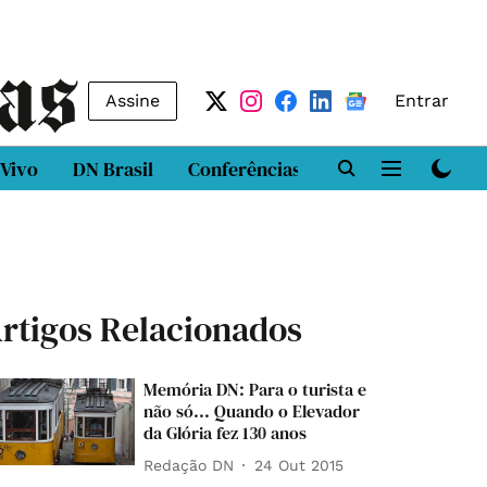
Assine
Entrar
 Vivo
DN Brasil
Conferências
DN LAB
Class
rtigos Relacionados
Memória DN: Para o turista e
não só... Quando o Elevador
da Glória fez 130 anos
Redação DN
24 Out 2015