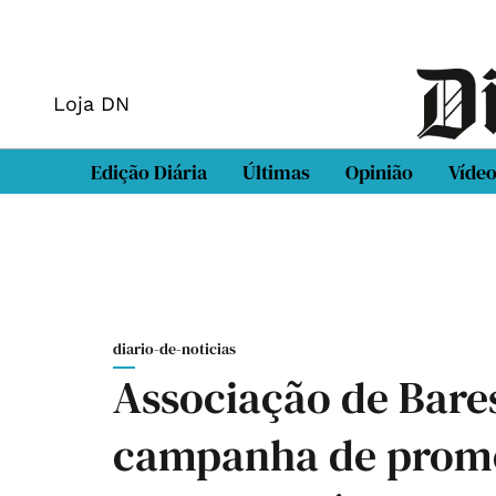
Loja DN
Edição Diária
Últimas
Opinião
Víde
diario-de-noticias
Associação de Bares
campanha de promo