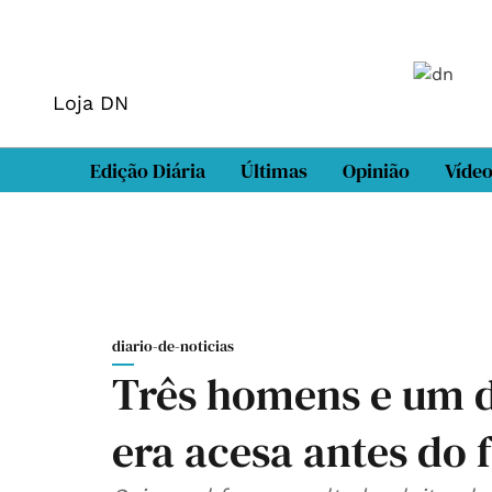
Loja DN
Edição Diária
Últimas
Opinião
Víde
diario-de-noticias
Três homens e um de
era acesa antes do 