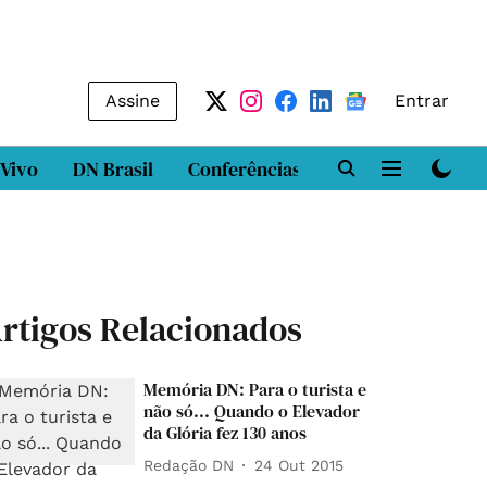
Assine
Entrar
 Vivo
DN Brasil
Conferências
DN LAB
Class
rtigos Relacionados
Memória DN: Para o turista e
não só... Quando o Elevador
da Glória fez 130 anos
Redação DN
24 Out 2015