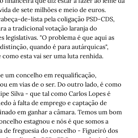
 financeira que diz estar a fazer ao leme da
vida de sete milhões e meio de euros.
 cabeça-de-lista pela coligação PSD-CDS,
a a tradicional votação laranja do
s legislativas. "O problema é que aqui as
istinção, quando é para autárquicas",
 como esta vai ser uma luta renhida.
de um concelho em requalificação,
 ou em vias de o ser. Do outro lado, é como
lipe Silva - que tal como Carlos Lopes é
dedo à falta de emprego e captação de
rminado em ganhar a câmara. Temos um bom
oncelho estagnou e nós é que somos a
ta de freguesia do concelho - Figueiró dos