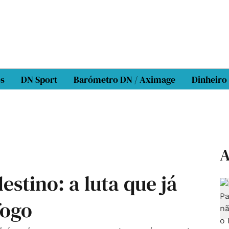
os
DN Sport
Barómetro DN / Aximage
Dinheiro
A
stino: a luta que já
fogo