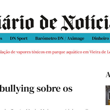
os
DN Sport
Barómetro DN / Aximage
Dinheiro
o de vapores tóxicos em parque aquático em Vieira de Leiria
A
bullying sobre os