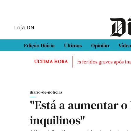
Loja DN
Edição Diária
Últimas
Opinião
Víde
ÚLTIMA HORA
ntrado morto em Sintra
Três feridos graves após inalaçã
diario-de-noticias
"Está a aumentar o 
inquilinos"