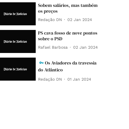
Sobem salários, mas também
os preços
Redação DN
02 Jan 2024
PS cava fosso de nove pontos
sobre o PSD
Rafael Barbosa
02 Jan 2024
Os Aviadores da travessia
do Atlântico
Redação DN
01 Jan 2024