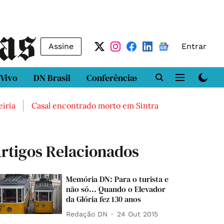
Assine
Entrar
 Vivo
DN Brasil
Conferências
DN LAB
Class
Casal encontrado morto em Sintra
Três feridos grave
rtigos Relacionados
Memória DN: Para o turista e
não só... Quando o Elevador
da Glória fez 130 anos
Redação DN
24 Out 2015